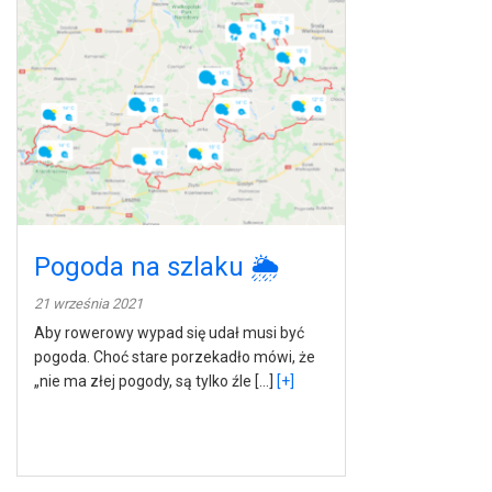
Pogoda na szlaku 🌦
21 września 2021
Aby rowerowy wypad się udał musi być
pogoda. Choć stare porzekadło mówi, że
„nie ma złej pogody, są tylko źle […]
[+]